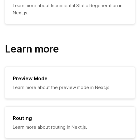
Handling Scripts
Learn more about Incremental Static Regeneration in
Next.js.
Routing
はじめに
API Routes
Dynamic Routes
はじめに
Middleware
Learn more
Imperatively
動的APIルーティング
Going to Production
浅いルーティング
API ミドルウェア
Deployment
Preview Mode
レスポンスヘルパー
Learn more about the preview mode in Next.js.
Authentication
Guides
Building Forms
Routing
Advanced Features
Learn more about routing in Next.js.
プレビューモード
アップグレードガイド