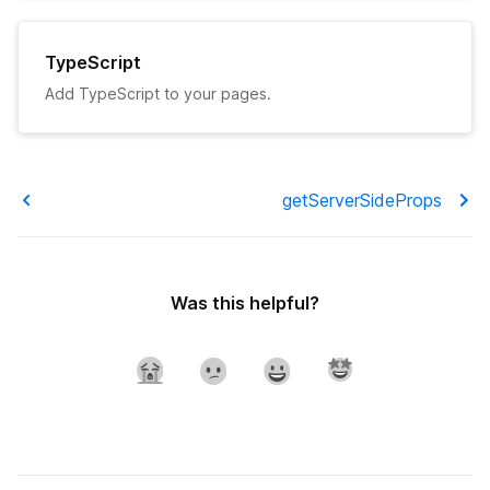
動的インポート
Migrating to Next.js
Automatic Static Optimization
Incrementally Adopting Next.js
TypeScript
よくある質問
Add TypeScript to your pages.
静的HTMLのエクスポート
Migrating from Gatsby
テスト
絶対パスインポートとモジュールパスエイリアス
Migrating from Create React App
API Reference
getServerSideProps
Using MDX
Migrating from React Router
CLI
AMP Support
Create Next App
はじめに
Was this helpful?
Babel 設定のカスタマイズ
next/router
AMPコンポーネントの追加
PostCSS設定のカスタマイズ
next/link
AMPの検証
カスタムサーバー
next/image
AMPの静的HTMLエクスポート
カスタム`App`