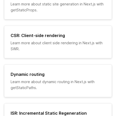
Layouts
Learn more about static site generation in Next.js with
getStaticProps.
画像最適化
Font Optimization
CSR: Client-side rendering
静的ファイルの配信
Learn more about client side rendering in Next.js with
SWR.
高速更新
ESLint
Dynamic routing
TypeScript
Learn more about dynamic routing in Next.js with
getStaticPaths.
環境変数
サポートしているブラウザと機能
ISR: Incremental Static Regeneration