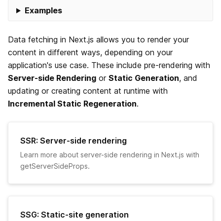
Examples
データ取得
Data fetching in Next.js allows you to render your
content in different ways, depending on your
Overview
application's use case. These include pre-rendering with
Server-side Rendering
or
Static Generation
, and
getServerSideProps
updating or creating content at runtime with
Incremental Static Regeneration
.
getStaticPaths
getStaticProps
SSR: Server-side rendering
Learn more about server-side rendering in Next.js with
Incremental Static Regeneration
getServerSideProps.
Client side
CSS のビルトインサポート
SSG: Static-site generation