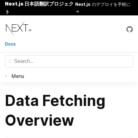
Next.js 日本語翻訳プロジェク
Next.js
のデプロイを手軽に
ト
→
Skip
Next.js
to
content
Docs
Menu
Documentation
Data Fetching
はじめに
Overview
Basic Features
Pages