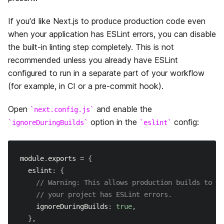
データ取得
はじめに
API Routes
If you'd like Next.js to produce production code even
CSS のビルトインサポート
Dynamic Routes
はじめに
when your application has ESLint errors, you can disable
Middleware
Overview
the built-in linting step completely. This is not
Layouts
Imperatively
動的APIルーティング
recommended unless you already have ESLint
Going to Production
getServerSideProps
configured to run in a separate part of your workflow
画像最適化
浅いルーティング
API ミドルウェア
(for example, in CI or a pre-commit hook).
Deployment
getStaticPaths
Font Optimization
レスポンスヘルパー
Open
and enable the
next.config.js
Authentication
getStaticProps
option in the
config:
ignoreDuringBuilds
eslint
静的ファイルの配信
Guides
Incremental Static Regeneration
高速更新
Building Forms
module
.
exports
=
{
Advanced Features
Client side
  eslint
:
{
ESLint
プレビューモード
// Warning: This allows production builds to su
アップグレードガイド
// your project has ESLint errors.
TypeScript
動的インポート
    ignoreDuringBuilds
:
true
,
Migrating to Next.js
}
,
環境変数
Automatic Static Optimization
Incrementally Adopting Next.js