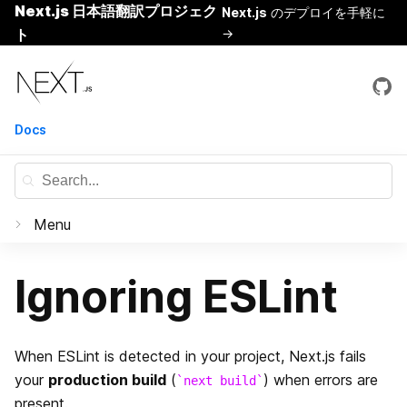
Next.js 日本語翻訳プロジェク
Next.js
のデプロイを手軽に
ト
→
Skip
Next.js
to
content
Docs
Menu
Documentation
Ignoring ESLint
はじめに
Basic Features
When ESLint is detected in your project, Next.js fails
Pages
your
production build
(
) when errors are
next build
Routing
present.