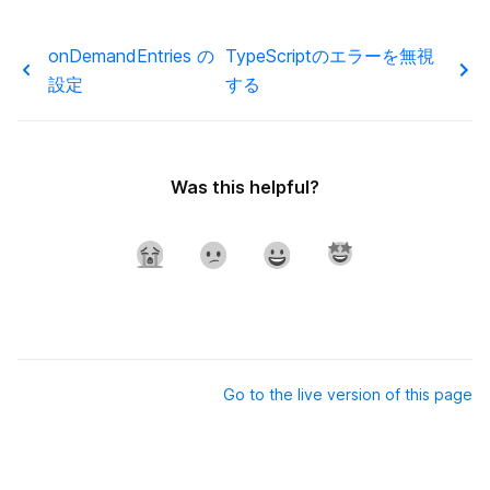
next/amp
エラーページのカスタマイズ
next/server
onDemandEntries の
TypeScriptのエラーを無視
`src` ディレクトリ
設定
する
Edge Runtime
マルチゾーン
Data Fetching
Was this helpful?
getInitialProps
パフォーマンス測定
next.config.js
getServerSideProps
デバッグ
はじめに
getStaticPaths
Codemods
環境変数
getStaticProps
Source Maps
Base Path
Go to the live version of this page
国際化されたルーティング
Rewrites
Output File Tracing
Redirects