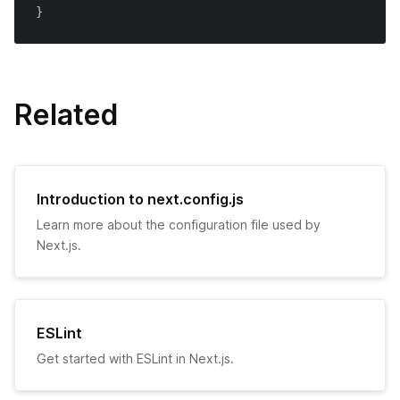
}
よくある質問
サポートしているブラウザと機能
静的HTMLのエクスポート
Migrating from Gatsby
テスト
Handling Scripts
絶対パスインポートとモジュールパスエイリアス
Migrating from Create React App
API Reference
Related
Using MDX
Migrating from React Router
CLI
AMP Support
Create Next App
はじめに
Introduction to next.config.js
Babel 設定のカスタマイズ
Learn more about the configuration file used by
next/router
AMPコンポーネントの追加
Next.js.
PostCSS設定のカスタマイズ
next/link
AMPの検証
カスタムサーバー
next/image
AMPの静的HTMLエクスポート
ESLint
カスタム`App`
next/head
Get started with ESLint in Next.js.
TypeScript
カスタム `Document`