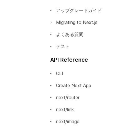
プレビューモード
アップグレードガイド
動的インポート
Migrating to Next.js
Automatic Static Optimization
Incrementally Adopting Next.js
よくある質問
静的HTMLのエクスポート
Migrating from Gatsby
テスト
絶対パスインポートとモジュー
Migrating from Create React
API Reference
ルパスエイリアス
App
Using MDX
Migrating from React Router
CLI
AMP Support
Create Next App
はじめに
Babel 設定のカスタマイズ
next/router
AMPコンポーネントの追加
PostCSS設定のカスタマイズ
next/link
AMPの検証
カスタムサーバー
next/image
AMPの静的HTMLエクスポ