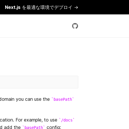
Next.js
を最適な環境でデプロイ →
a domain you can use the
basePath
ication. For example, to use
/docs
d add the
config:
basePath