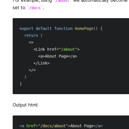
For example, using
will automatically become
/about
set to
.
/docs
export
default
function
HomePage
(
)
{
return
(
<
>
<
Link
 href
=
"/about"
>
<
a
>
About
Page
<
/
a
>
<
/
Link
>
<
/
>
)
}
Output html:
<
a
href
=
"
/docs/about
"
>
About Page
</
a
>