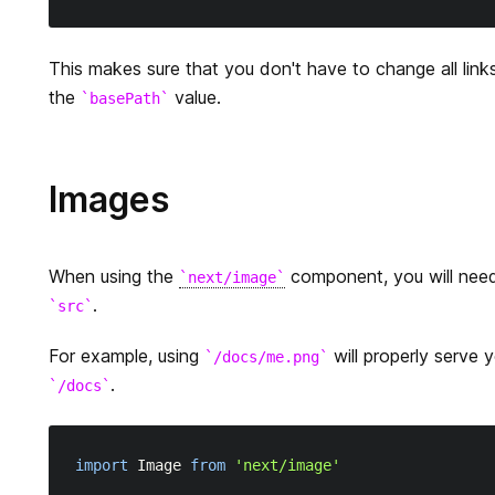
This makes sure that you don't have to change all link
the
value.
basePath
Images
When using the
component, you will nee
next/image
.
src
For example, using
will properly serve
/docs/me.png
.
/docs
import
Image
from
'next/image'