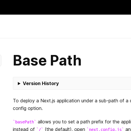
Skip
to
content
Base Path
Version History
To deploy a Next.js application under a sub-path of 
config option.
allows you to set a path prefix for the appl
basePath
instead of
(the default), open
an
/
next.config.js