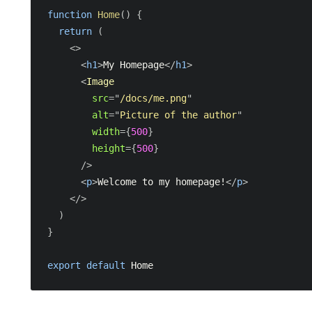
function
Home
(
)
{
return
(
<
>
<
h1
>
My Homepage
</
h1
>
<
Image
src
=
"
/docs/me.png
"
alt
=
"
Picture of the author
"
width
=
{
500
}
height
=
{
500
}
/>
<
p
>
Welcome to my homepage!
</
p
>
</
>
)
}
export
default
Home