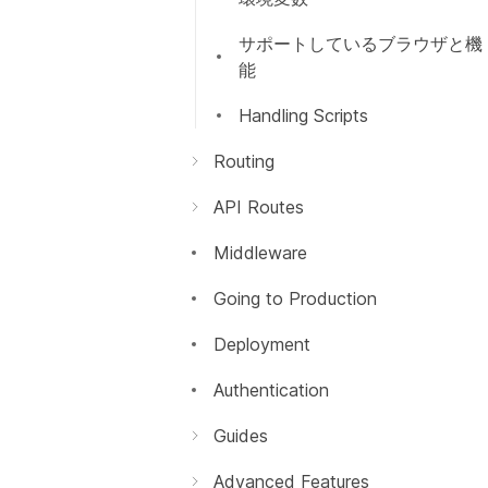
サポートしているブラウザと機
能
Handling Scripts
Routing
はじめに
API Routes
Dynamic Routes
はじめに
Middleware
Imperatively
動的APIルーティング
Going to Production
浅いルーティング
API ミドルウェア
Deployment
レスポンスヘルパー
Authentication
Guides
Building Forms
Advanced Features