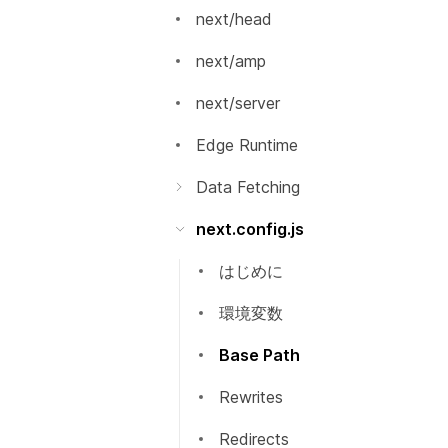
カスタム`App`
next/head
ート
カスタム `Document`
next/amp
TypeScript
エラーページのカスタマイズ
next/server
`src` ディレクトリ
Edge Runtime
マルチゾーン
Data Fetching
getInitialProps
パフォーマンス測定
next.config.js
getServerSideProps
デバッグ
はじめに
getStaticPaths
Codemods
環境変数
getStaticProps
Source Maps
Base Path
国際化されたルーティング
Rewrites
Output File Tracing
Redirects