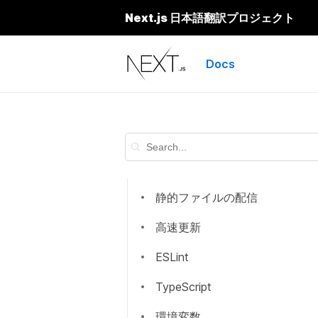
Next.js 日本語翻訳プロジェクト
Pages
Next.js
データ取得
Docs
CSS のビルトインサポート
Overview
Layouts
getServerSideProps
画像最適化
getStaticPaths
Font Optimization
getStaticProps
静的ファイルの配信
Incremental Static
高速更新
Regeneration
ESLint
Client side
TypeScript
環境変数