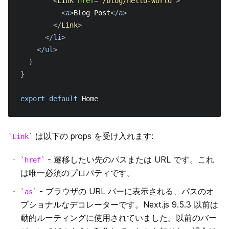
next/amp
<
Link
href
=
"
/blog/hello-world
"
>
<
a
>
Blog Post
</
a
>
エラーページのカスタマイズ
next/server
</
Link
>
</
li
>
`src` ディレクトリ
Edge Runtime
</
ul
>
)
マルチゾーン
Data Fetching
}
getInitialProps
パフォーマンス測定
next.config.js
export
default
Home
getServerSideProps
はじめに
デバッグ
は以下の props を受け入れます:
getStaticPaths
環境変数
Codemods
Link
- 遷移したい先のパスまたは URL です。これ
href
getStaticProps
Base Path
Source Maps
は唯一必須のプロパティです。
Rewrites
国際化されたルーティング
- ブラウザの URL バーに表示される、パスのオ
as
プショナルなデコレーターです。Next.js 9.5.3 以前は
Redirects
Output File Tracing
動的ルーティングに使用されていました。以前のバー