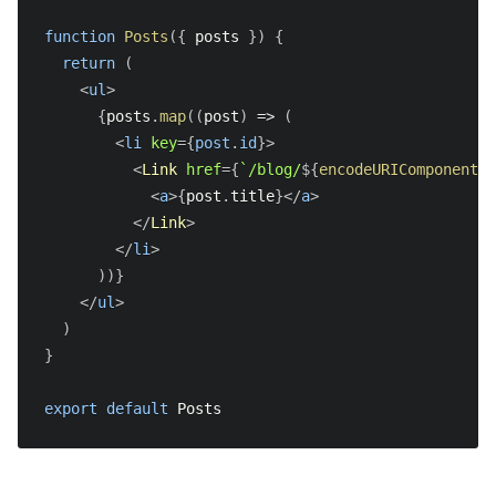
function
Posts
(
{
 posts 
}
)
{
return
(
<
ul
>
{
posts
.
map
(
(
post
)
=>
(
<
li
key
=
{
post
.
id
}
>
<
Link
href
=
{
`
/blog/
${
encodeURIComponent
(
p
<
a
>
{
post
.
title
}
</
a
>
</
Link
>
</
li
>
)
)
}
</
ul
>
)
}
export
default
Posts