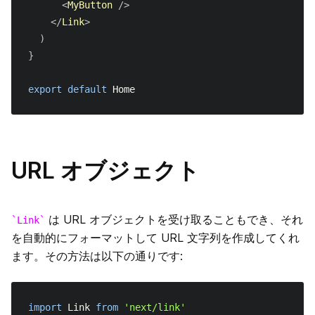
<
MyButton
/>
</
Link
>
)
}
export
default
Home
URL オブジェクト
は URL オブジェクトを受け取ることもでき、それ
Link
を自動的にフォーマットして URL 文字列を作成してくれ
ます。その方法は以下の通りです:
import
Link
from
'next/link'