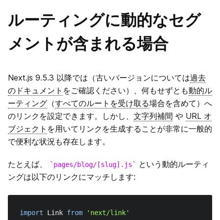
ルーティングに動的なセグ
メントが含まれる場合
Next.js 9.5.3 以降では（古いバージョンについては
過去
のドキュメント
をご確認ください）、何もせずとも
動的ル
ーティング
（
すべてのルートを受け取る
場合を含めて）へ
のリンクを設定できます。しかし、
文字列補間
や
URL オ
ブジェクト
を用いてリンクを生成することが非常に一般的
で便利な状況も存在します。
たとえば、
という動的ルーティ
pages/blog/[slug].js
ングは以下のリンクにマッチします:
import
Link
from
'next/link'