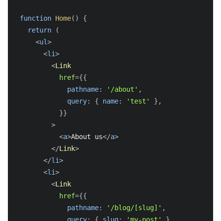
function
Home
(
)
{
return
(
<
ul
>
<
li
>
<
Link
href
=
{
{
            pathname
:
'/about'
,
            query
:
{
 name
:
'test'
}
,
}
}
>
<
a
>
About us
</
a
>
</
Link
>
</
li
>
<
li
>
<
Link
href
=
{
{
            pathname
:
'/blog/[slug]'
,
            query
:
{
 slug
:
'my-post'
}
,