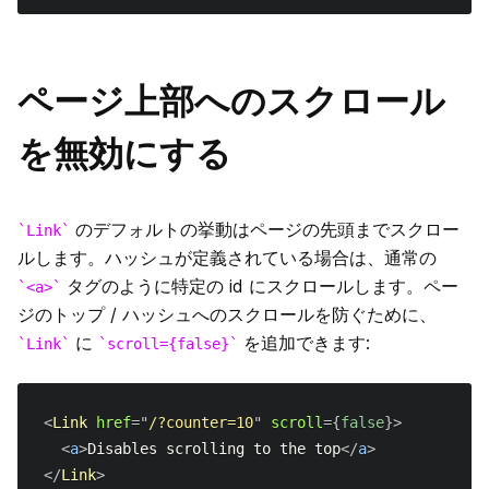
ページ上部へのスクロール
を無効にする
のデフォルトの挙動はページの先頭までスクロー
Link
ルします。ハッシュが定義されている場合は、通常の
タグのように特定の id にスクロールします。ペー
<a>
ジのトップ / ハッシュへのスクロールを防ぐために、
に
を追加できます:
Link
scroll={false}
<
Link
href
=
"
/?counter=10
"
scroll
=
{
false
}
>
<
a
>
Disables scrolling to the top
</
a
>
</
Link
>