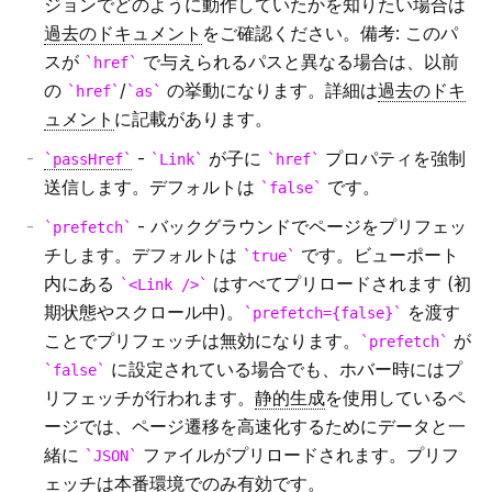
ジョンでどのように動作していたかを知りたい場合は
独自のヘッダー
Security Headers
過去のドキュメント
をご確認ください。備考: このパ
スが
で与えられるパスと異なる場合は、以前
独自のページ拡張子
href
React 18
の
/
の挙動になります。詳細は
過去のドキ
href
as
アセットプレフィックスによる CDN サポート
ュメント
に記載があります。
-
が子に
プロパティを強制
passHref
Link
href
webpackの設定のカスタマイズ
送信します。デフォルトは
です。
false
圧縮
- バックグラウンドでページをプリフェッ
prefetch
チします。デフォルトは
です。ビューポート
true
ランタイム設定
内にある
はすべてプリロードされます (初
<Link />
期状態やスクロール中)。
を渡す
prefetch={false}
x-powered-by の無効化
ことでプリフェッチは無効になります。
が
prefetch
に設定されている場合でも、ホバー時にはプ
false
ETag 生成の無効化
リフェッチが行われます。
静的生成
を使用しているペ
ージでは、ページ遷移を高速化するためにデータと一
Disabling HTTP Keep-Alive
緒に
ファイルがプリロードされます。プリフ
JSON
ェッチは本番環境でのみ有効です。
カスタムビルドディレクトリの設定