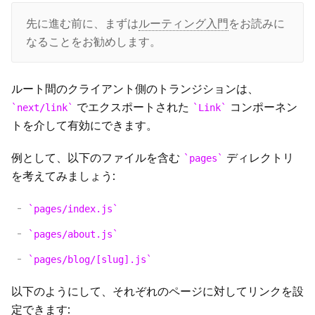
データ取得
はじめに
先に進む前に、まずは
ルーティング入門
をお読みに
API Routes
なることをお勧めします。
CSS のビルトインサポート
Dynamic Routes
はじめに
Middleware
Overview
Layouts
Imperatively
動的APIルーティング
ルート間のクライアント側のトランジションは、
Going to Production
getServerSideProps
でエクスポートされた
コンポーネン
next/link
Link
画像最適化
浅いルーティング
API ミドルウェア
トを介して有効にできます。
Deployment
getStaticPaths
Font Optimization
レスポンスヘルパー
例として、以下のファイルを含む
ディレクトリ
pages
Authentication
getStaticProps
を考えてみましょう:
静的ファイルの配信
Guides
Incremental Static Regeneration
pages/index.js
高速更新
Building Forms
Advanced Features
Client side
pages/about.js
ESLint
プレビューモード
pages/blog/[slug].js
アップグレードガイド
TypeScript
動的インポート
以下のようにして、それぞれのページに対してリンクを設
Migrating to Next.js
定できます:
環境変数
Automatic Static Optimization
Incrementally Adopting Next.js