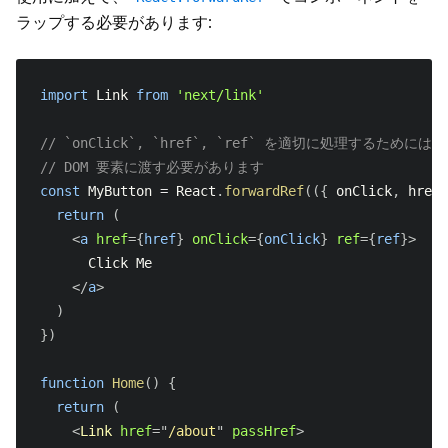
ラップする必要があります:
import
Link
from
'next/link'
// `onClick`, `href`, `ref` を適切に処理するためには
// DOM 要素に渡す必要があります
const
MyButton
=
React
.
forwardRef
(
(
{
 onClick
,
 href 
return
(
<
a
href
=
{
href
}
onClick
=
{
onClick
}
ref
=
{
ref
}
>
      Click Me

</
a
>
)
}
)
function
Home
(
)
{
return
(
<
Link
href
=
"
/about
"
passHref
>