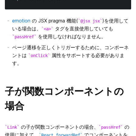
emotion
の JSX pragma 機能(
)を使用して
@jsx jsx
いる場合は、
タグを直接使用していても
<a>
を使用しなければなりません。
passHref
ページ遷移を正しくトリガーするために、コンポーネ
ントは
属性をサポートする必要がありま
onClick
す。
子が関数コンポーネントの
場合
の子が関数コンポーネントの場合、
の
Link
passHref
使用に加えて、
でコンポーネントを
React.forwardRef