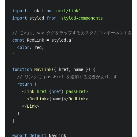
import
Link
from
'next/link'
import
 styled 
from
'styled-components'
// これは、<a> タグをラップするカスタムコンポーネントを
const
RedLink
=
 styled
.
a
`
color
:
 red
;
`
function
NavLink
(
{
 href
,
 name 
}
)
{
// リンクに passHref を追加する必要があります
return
(
<
Link
href
=
{
href
}
passHref
>
<
RedLink
>
{
name
}
</
RedLink
>
</
Link
>
)
}
export
default
NavLink