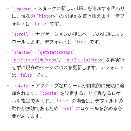
- スタックに新しい URL を追加する代わり
replace
ビルド ID の設定
に、現在の
の state を置き換えます。デフ
history
ォルトは
です。
false
onDemandEntries の設定
- ナビゲーションの後にページの先頭にスク
scroll
Ignoring ESLint
ロールします。デフォルトは
です。
true
-
、
shallow
getStaticProps
TypeScriptのエラーを無視する
、
を再実行
getServerSideProps
getInitialProps
せずに現在のページのパスを更新します。デフォルト
exportPathMap
は
です。
false
末尾のスラッシュ
- アクティブなロケールが自動的に先頭に追
locale
加されます。
を設定することで異なるロケー
locale
React Strict モード
ルを指定できます。
の場合は、デフォルトの
false
動作が無効であるため
にロケールを含める必
href
URL Imports
要があります。
ビルドインジケーター