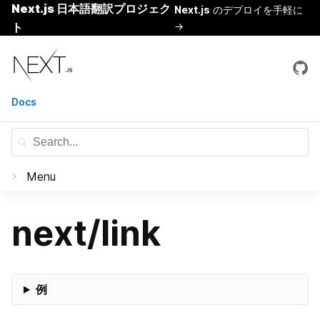
Next.js 日本語翻訳プロジェク
Next.js
のデプロイを手軽に
ト
→
Skip
Next.js
to
content
Docs
Menu
Documentation
next/link
はじめに
Basic Features
例
Pages
Routing