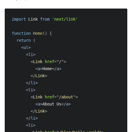
よくある質問
サポートしているブラウザと機能
静的HTMLのエクスポート
Migrating from Gatsby
import
Link
from
'next/link'
テスト
Handling Scripts
絶対パスインポートとモジュールパスエイリアス
Migrating from Create React App
API Reference
function
Home
(
)
{
return
(
Using MDX
Migrating from React Router
CLI
<
ul
>
<
li
>
AMP Support
Create Next App
<
Link
href
=
"
/
"
>
はじめに
<
a
>
Home
</
a
>
Babel 設定のカスタマイズ
next/router
</
Link
>
AMPコンポーネントの追加
</
li
>
PostCSS設定のカスタマイズ
next/link
<
li
>
AMPの検証
<
Link
href
=
"
/about
"
>
カスタムサーバー
next/image
<
a
>
About Us
</
a
>
AMPの静的HTMLエクスポート
</
Link
>
カスタム`App`
next/head
</
li
>
TypeScript
<
li
>
カスタム `Document`