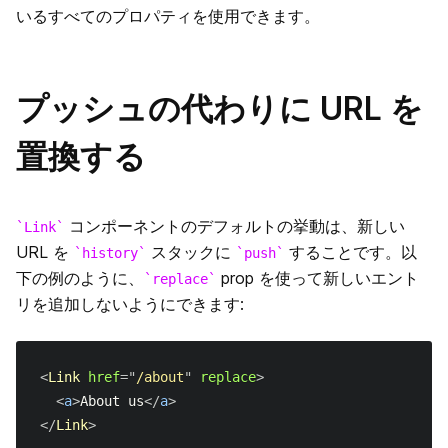
いるすべてのプロパティを使用できます。
プッシュの代わりに URL を
置換する
コンポーネントのデフォルトの挙動は、新しい
Link
URL を
スタックに
することです。以
history
push
下の例のように、
prop を使って新しいエント
replace
リを追加しないようにできます:
<
Link
href
=
"
/about
"
replace
>
<
a
>
About us
</
a
>
</
Link
>