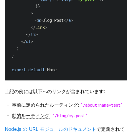
}
}
>
<
a
>
Blog Post
</
a
>
</
Link
>
</
li
>
</
ul
>
)
}
export
default
Home
上記の例には以下へのリンクが含まれています:
事前に定められたルーティング:
/about?name=test
動的ルーティング
:
/blog/my-post
Node.js の URL モジュールのドキュメント
で定義されて