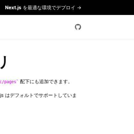
Next.js
を最適な環境でデプロイ →
リ
配下にも追加できます。
c/pages
js はデフォルトでサポートしていま