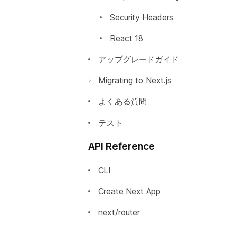
Security Headers
React 18
アップグレードガイド
Migrating to Next.js
Incrementally Adopting Next.js
よくある質問
Migrating from Gatsby
テスト
Migrating from Create React
API Reference
App
Migrating from React Router
CLI
Create Next App
next/router