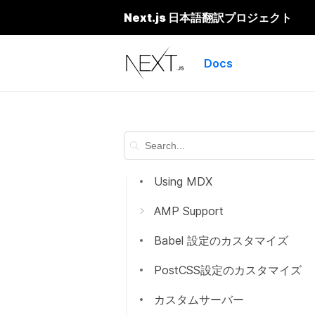
プレビューモード
Next.js 日本語翻訳プロジェクト
Next.js
動的インポート
Docs
Automatic Static Optimization
静的HTMLのエクスポート
絶対パスインポートとモジュー
ルパスエイリアス
Using MDX
AMP Support
はじめに
Babel 設定のカスタマイズ
AMPコンポーネントの追加
PostCSS設定のカスタマイズ
AMPの検証
カスタムサーバー